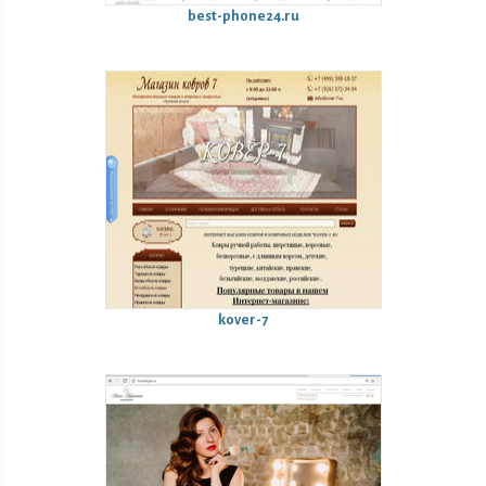
best-phone24.ru
kover-7