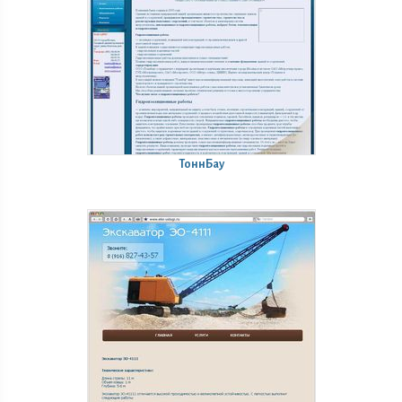
ТоннБау