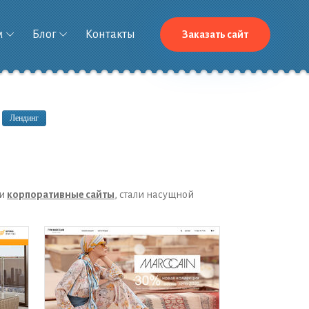
м
Блог
Контакты
Заказать сайт
Лендинг
и
корпоративные сайты
, стали насущной