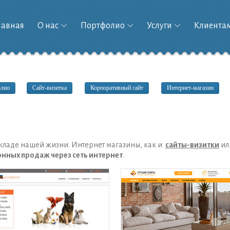
лавная
О нас
Портфолио
Услуги
Клиента
олио
Сайт-визитка
Корпоративный сайт
Интернет-магазин
ладе нашей жизни. Интернет магазины, как и
сайты-визитки
ил
нных продаж через сеть интернет
.