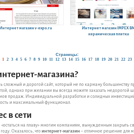
Интернет магазин
v-expo.ru
Интернет магазин
IMPEX B
керамическая плитка
Страницы:
1
2
3
4
5
6
7
8
9
10
11
12
13
14
15
16
17
18
19
20
21
22
23
 интернет-магазина?
нь сложный и дорогой сайт, который не по карману большинству 
стой, однако при желании вы всегда можете заказать недорогой 
емов продаж. Индивидуальной разработки и солидных инвестиций
ость и максимальный функционал.
с в cети
 «остаться на плаву» многим компаниям, вынужденным закрыть св
оду. Оказалось, что
интернет-магазин
– отличное решение для м