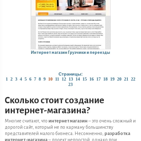
Интернет магазин
Грузчики и переезды
Страницы:
1
2
3
4
5
6
7
8
9
10
11
12
13
14
15
16
17
18
19
20
21
22
23
Сколько стоит создание
интернет-магазина?
Многие считают, что
интернет магазин
– это очень сложный и
дорогой сайт, который не по карману большинству
представителей малого бизнеса. Несомненно,
разработка
интернет-магазина
– проект непростой, однако при