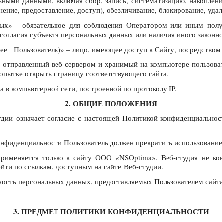
ьными данными, включая сбор, запись, систематизацию, накоплени
анение, предоставление, доступ), обезличивание, блокирование, уд
нных» - обязательное для соблюдения Оператором или иным по
 согласия субъекта персональных данных или наличия иного законно
лее Пользователь)» – лицо, имеющее доступ к Сайту, посредством
 отправленный веб-сервером и хранимый на компьютере пользоват
попытке открыть страницу соответствующего сайта.
ла в компьютерной сети, построенной по протоколу IP.
2. ОБЩИЕ ПОЛОЖЕНИЯ
тудии означает согласие с настоящей Политикой конфиденциально
конфиденциальности Пользователь должен прекратить использование
рименяется только к сайту ООО «NSOptima». Веб-студия не кон
ейти по ссылкам, доступным на сайте Веб-студии.
рность персональных данных, предоставляемых Пользователем сайта
3. ПРЕДМЕТ ПОЛИТИКИ КОНФИДЕНЦИАЛЬНОСТИ