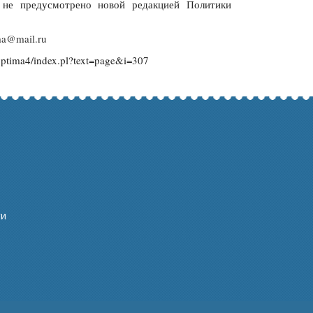
 не предусмотрено новой редакцией Политики
ma@mail.ru
ptima4/index.pl?text=page&i=307
ти