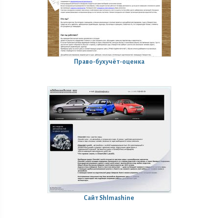
Право-бухучёт-оценка
Сайт Shlmashine