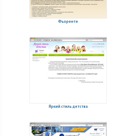
Фьоренте
Яркий стиль детства