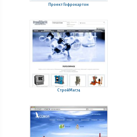
Проект Гофрокартон
СтройМаг74