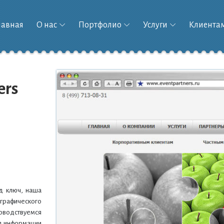
лавная
О нас
Портфолио
Услуги
Клиента
ers
од ключ, наша
графического
оводствуемся
ия информации