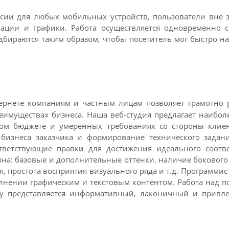
сии для любых мобильных устройств, пользователи вне 
ции и графики. Работа осуществляется одновременно с
дбираются таким образом, чтобы посетитель мог быстро н
тернете компаниям и частным лицам позволяет грамотно
имуществах бизнеса. Наша веб-студия предлагает наибо
ном бюджете и умеренных требованиях со стороны клиен
бизнеса заказчика и формирование технического задан
тветствующие правки для достижения идеального соотве
на: базовые и дополнительные оттенки, наличие бокового
 простота восприятия визуального ряда и т.д. Программист
олнении графическим и текстовым контентом. Работа над 
ту представляется информативный, лаконичный и привле