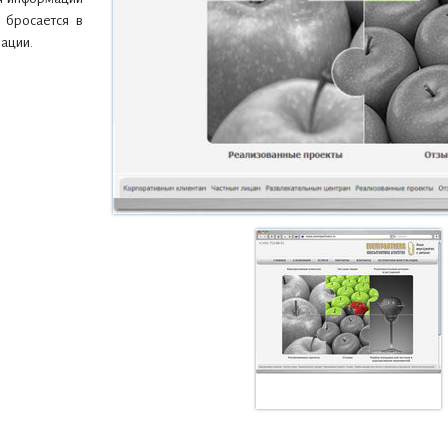
у бросается в
ации.