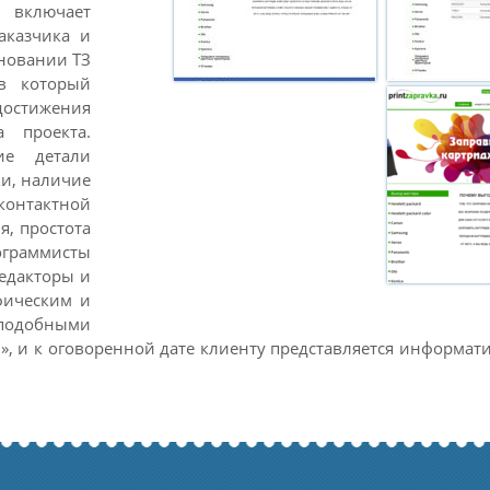
 включает
аказчика и
сновании ТЗ
 в который
достижения
а проекта.
ие детали
ки, наличие
контактной
я, простота
ограммисты
редакторы и
фическим и
подобными
ч», и к оговоренной дате клиенту представляется информа