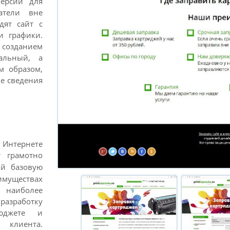
версии для
атели вне
дят сайт с
и графики.
 созданием
альный, а
м образом,
е сведения
 Интернете
 грамотно
ий базовую
муществах
 наиболее
разработку
бюджете и
 клиента.