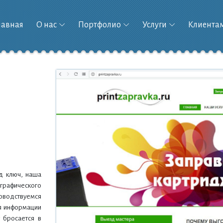
лавная
О нас
Портфолио
Услуги
Клиента
од ключ, наша
графического
оводствуемся
ия информации
у бросается в