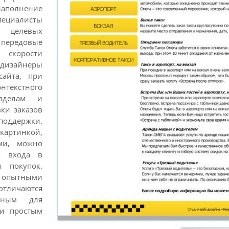
аполнение
пециалисты
и целевых
передовые
 скорости
 дизайнеры
сайта, при
нтекстного
азделам и
ки заказов
поддержки.
картинкой,
ами, можно
я входа в
 покупок.
опытными
тличаются
бным для
 и простым