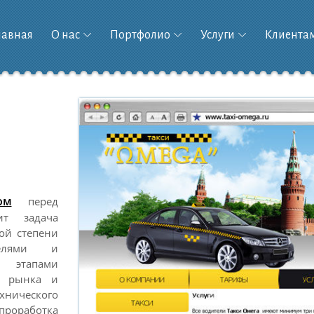
лавная
О нас
Портфолио
Услуги
Клиента
ом
перед
ит задача
ной степени
телями и
 этапами
нг рынка и
ехнического
 проработка