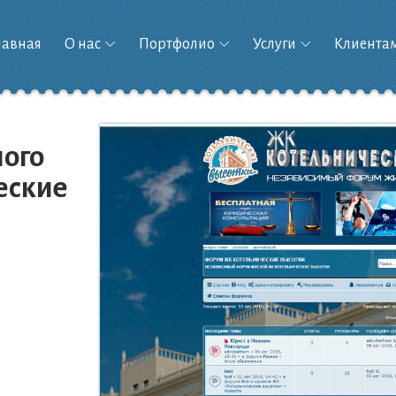
лавная
О нас
Портфолио
Услуги
Клиента
ого
еские