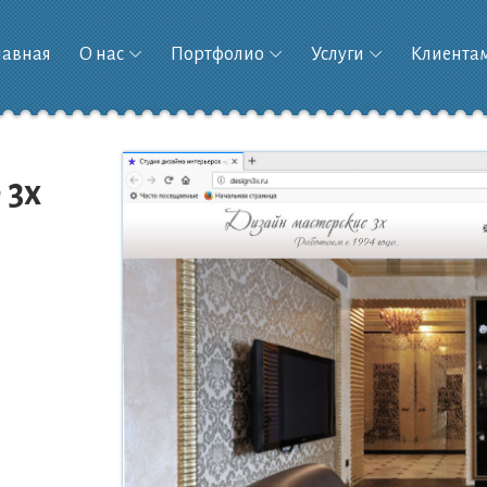
лавная
О нас
Портфолио
Услуги
Клиента
 3x