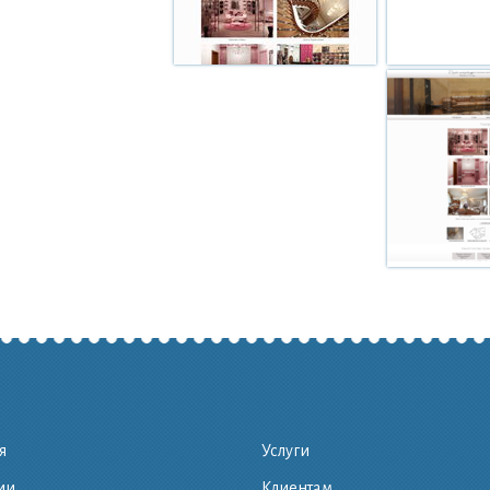
я
Услуги
ии
Клиентам