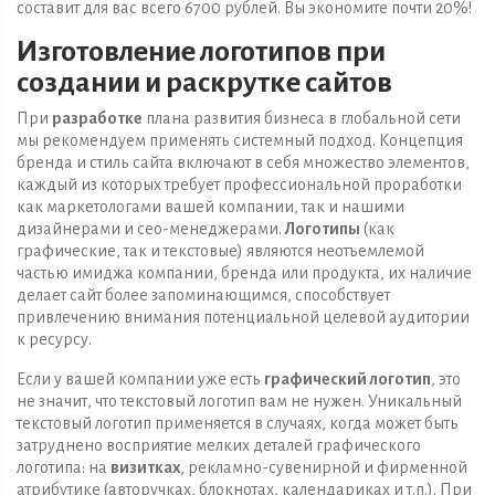
составит для вас всего 6700 рублей. Вы экономите почти 20%!
Изготовление логотипов при
создании и раскрутке сайтов
При
разработке
плана развития бизнеса в глобальной сети
мы рекомендуем применять системный подход. Концепция
бренда и стиль сайта включают в себя множество элементов,
каждый из которых требует профессиональной проработки
как маркетологами вашей компании, так и нашими
дизайнерами и сео-менеджерами.
Логотипы
(как
графические, так и текстовые) являются неотъемлемой
частью имиджа компании, бренда или продукта, их наличие
делает сайт более запоминающимся, способствует
привлечению внимания потенциальной целевой аудитории
к ресурсу.
Если у вашей компании уже есть
графический логотип
, это
не значит, что текстовый логотип вам не нужен. Уникальный
текстовый логотип применяется в случаях, когда может быть
затруднено восприятие мелких деталей графического
логотипа: на
визитках
, рекламно-сувенирной и фирменной
атрибутике (авторучках, блокнотах, календариках и т.п.). При