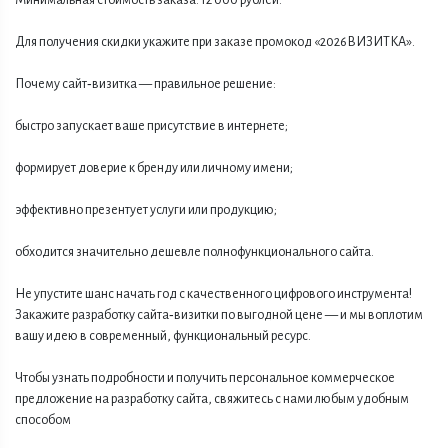
Минимальная стоимость заказа: 12 000 рублей.
Для получения скидки укажите при заказе промокод «2026ВИЗИТКА».
Почему сайт‑визитка — правильное решение:
быстро запускает ваше присутствие в интернете;
формирует доверие к бренду или личному имени;
эффективно презентует услуги или продукцию;
обходится значительно дешевле полнофункционального сайта.
Не упустите шанс начать год с качественного цифрового инструмента!
Закажите разработку сайта‑визитки по выгодной цене — и мы воплотим
вашу идею в современный, функциональный ресурс.
Чтобы узнать подробности и получить персональное коммерческое
предложение на разработку сайта, свяжитесь с нами любым удобным
способом